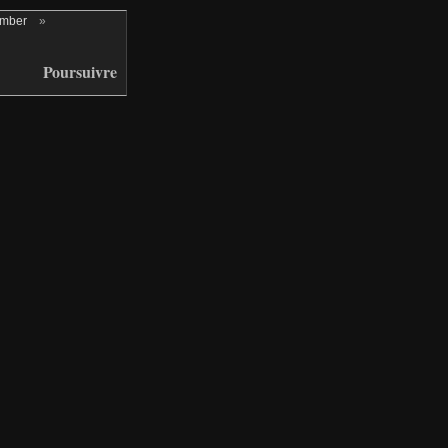
ember
»
Poursuivre