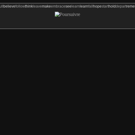
ull
believe
follow
think
leave
make
embrace
see
learn
learn
fall
hope
start
hold
depart
rem