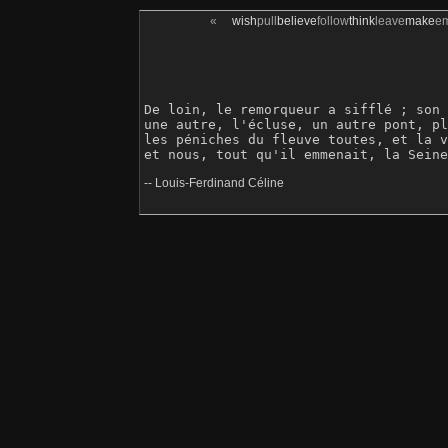
«
wish
pull
believe
follow
think
leave
make
e
De loin, le remorqueur a sifflé ; son 
une autre, l'écluse, un autre pont, pl
les péniches du fleuve toutes, et la v
-- Louis-Ferdinand Céline