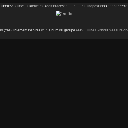
ull
believe
follow
think
leave
make
embrace
see
learn
learn
fall
hope
start
hold
depart
rem
res (très) librement inspirés d'un album du groupe
AMM
:
Tunes without measure or