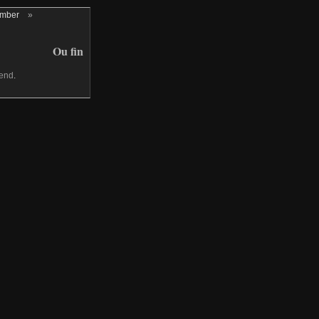
ember
»
Ou fin
 end
.