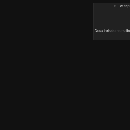
«
wish
p
Deux trois derniers tit