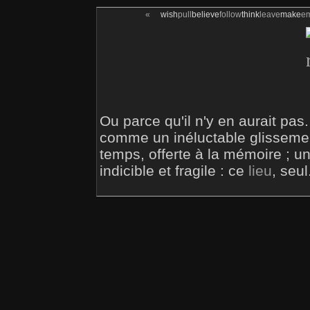
«
wish
pull
believe
follow
think
leave
make
e
Ou parce qu'il n'y en aurait pas
comme un inéluctable glisseme
temps, offerte à la mémoire ; u
indicible et fragile : ce
lieu
, seul