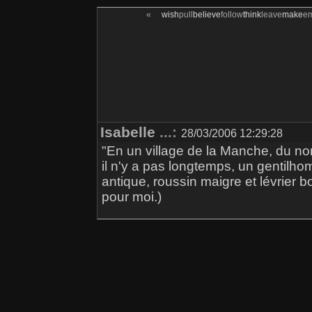
«
wish
pull
believe
follow
think
leave
make
e
Isabelle
...:
28/03/2006 12:29:28
"En un village de la Manche, du n
il n'y a pas longtemps, un gentilho
antique, roussin maigre et lévrier b
pour moi.)