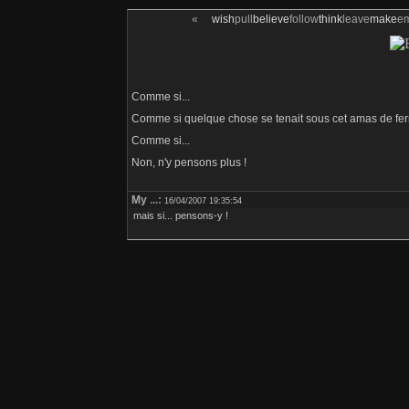
«
wish
pull
believe
follow
think
leave
make
e
Comme si...
Comme si quelque chose se tenait sous cet amas de ferra
Comme si...
Non, n'y pensons plus !
My
...:
16/04/2007 19:35:54
mais si... pensons-y !