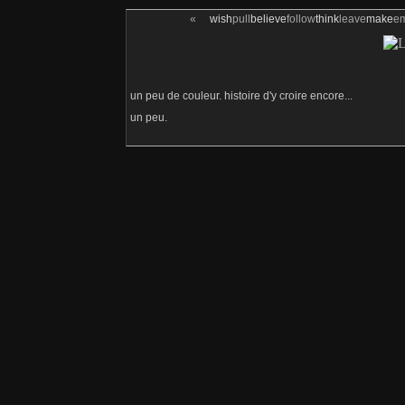
«
wish
pull
believe
follow
think
leave
make
e
un peu de couleur. histoire d'y croire encore...
un peu.