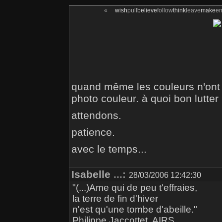
«
wish
pull
believe
follow
think
leave
make
e
quand même les couleurs n'ont p
photo couleur. à quoi bon lutter
attendons.
patience.
avec le temps...
Isabelle
...:
28/03/2006 12:42:30
"(...)Ame qui de peu t'effraies,
la terre de fin d'hiver
n'est qu'une tombe d'abeille."
Philippe Jaccottet, AIRS