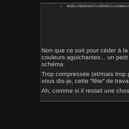
«
wish
pull
believe
follow
think
leave
make
e
Non que ce soit pour céder à la f
couleurs aguichantes... un petit
schéma.
Trop compressée (et/mais trop g
vous dis-je, cette "fête" de travai
Ah, comme si il restait une chose