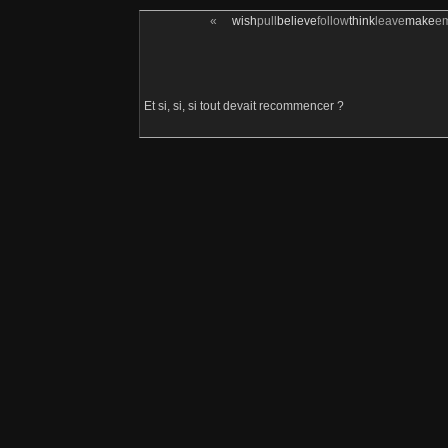
«
wish
pull
believe
follow
think
leave
make
e
Et si, si, si tout devait recommencer ?