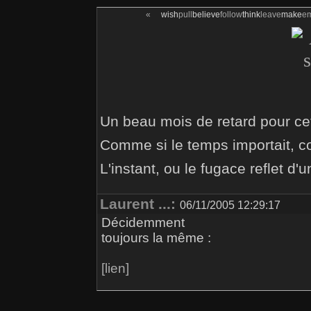
«
wish
pull
believe
follow
think
leave
make
e
Un beau mois de retard pour ce
Comme si le temps importait, com
L'instant, ou le fugace reflet d'
Laurent ...:
06/11/2005 12:29:17
Décidemment
toujours la même :
[lien]