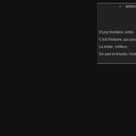
«
wish
p
D'une frontière, entre.
C'est l'histoire, qui pa
La limite, s'efface.
De part et d'autre, l'in