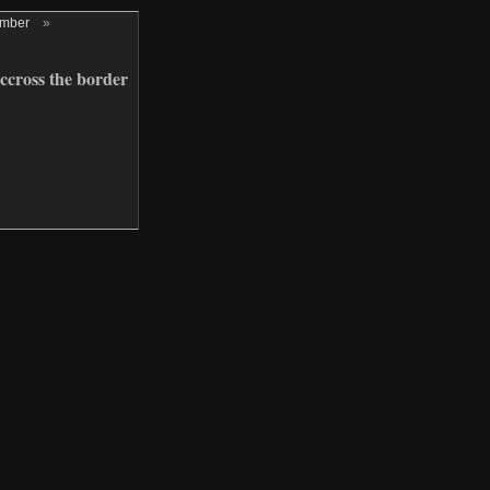
ember
»
ccross the border