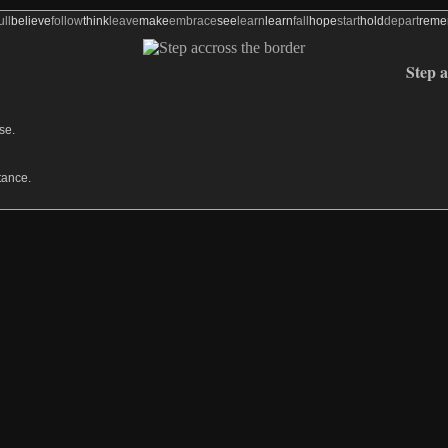
ull
believe
follow
think
leave
make
embrace
see
learn
learn
fall
hope
start
hold
depart
rem
Step a
sse.
stance.