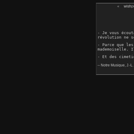
«
wish
p
- Je vous écout
révolution ne s
- Parce que les
mademoiselle. I
-- Notre Musique, J.-L