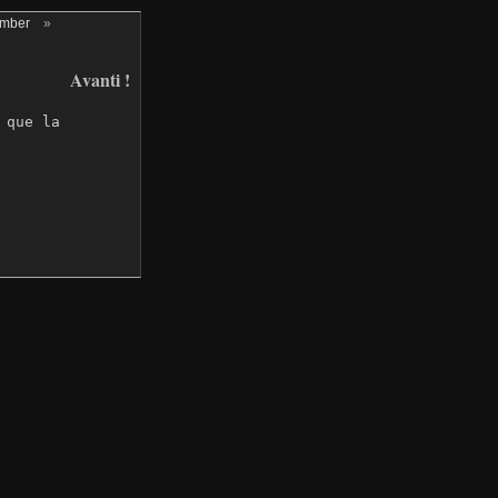
ember
»
Avanti !
que la 
