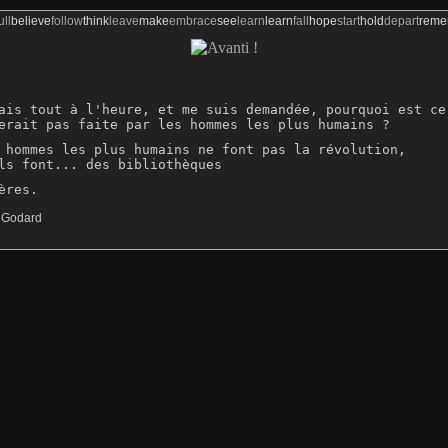
ull
believe
follow
think
leave
make
embrace
see
learn
learn
fall
hope
start
hold
depart
rem
ais tout à l'heure, et me suis demandée, pourquoi est ce 
erait pas faite par les hommes les plus humains ?
 hommes les plus humains ne font pas la révolution, 

ls font... des bibliothèques
. Godard