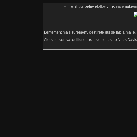
«
wish
pull
believe
follow
think
leave
make
e
Lentement mais sûrement, c'est l'été qui se fait la malle.
Alors on s'en va fouiller dans les disques de Miles Davis p