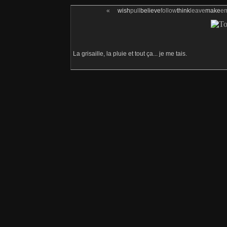
«
wish
pull
believe
follow
think
leave
make
e
La grisaille, la pluie et tout ça... je me tais.