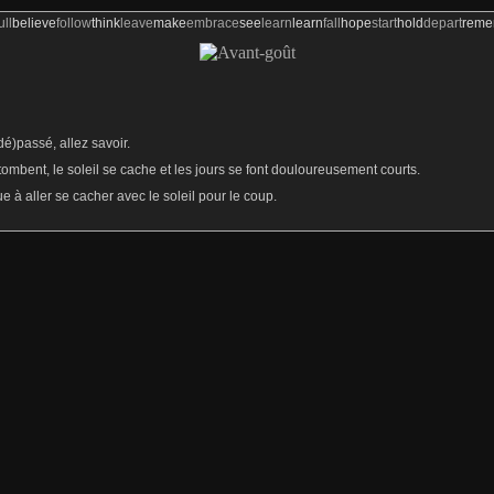
ull
believe
follow
think
leave
make
embrace
see
learn
learn
fall
hope
start
hold
depart
rem
dé)passé, allez savoir.
tombent, le soleil se cache et les jours se font douloureusement courts.
e à aller se cacher avec le soleil pour le coup.