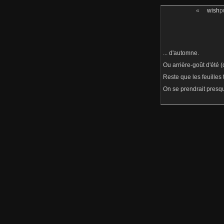
«
wish
p
... d'automne.
Ou arrière-goût d'été (
Reste que les feuilles 
On se prendrait presqu