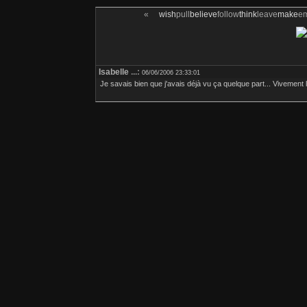
«
wish
pull
believe
follow
think
leave
make
e
Isabelle
...:
06/06/2006 23:33:01
Je savais bien que j'avais déjà vu ça quelque part... Vivement l