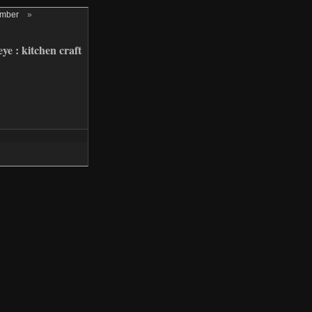
ember
»
ye : kitchen craft