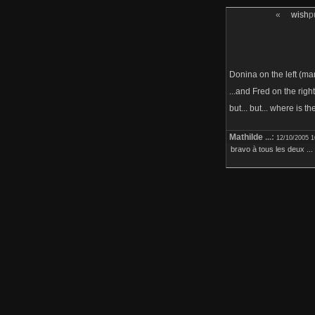
«
wish
p
Donina on the left (ma
...and Fred on the right
but... but... where is th
Mathilde
...:
12/10/2005 1
bravo à tous les deux ..