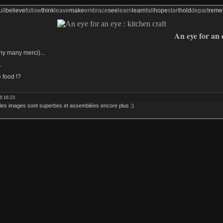
ull
believe
follow
think
leave
make
embrace
see
learn
learn
fall
hope
start
hold
depart
rem
An eye for an e
ny many merci)...
.
e food !?
6:16:23
. les images sont superbes et assemblées encore plus :)