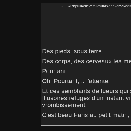
«
wish
pull
believe
follow
think
leave
make
e
Des pieds, sous terre.
Des corps, des cerveaux les me
Pourtant...
Oh, Pourtant,... l'attente.
Et ces semblants de lueurs qui s
Illusoires refuges d'un instant 
vrombissement.
C'est beau Paris au petit matin,