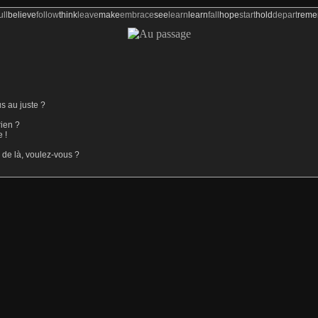
ull
believe
follow
think
leave
make
embrace
see
learn
learn
fall
hope
start
hold
depart
rem
s au juste ?
rien ?
 !
d de là, voulez-vous ?