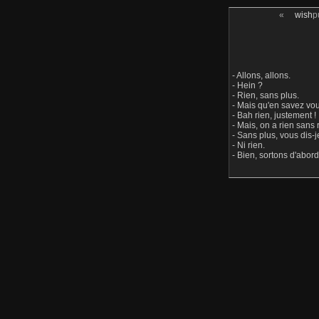
«
wish
p
- Allons, allons.
- Hein ?
- Rien, sans plus.
- Mais qu'en savez vou
- Bah rien, justement !
- Mais, on a rien sans 
- Sans plus, vous dis-je
- Ni rien.
- Bien, sortons d'abor