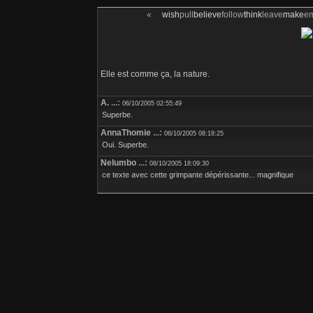
«
wish
pull
believe
follow
think
leave
make
e
Elle est comme ça, la nature.
A.
...:
06/10/2005 02:55:49
Superbe.
AnnaThomie
...:
06/10/2005 08:18:25
Oui. Superbe.
Nelumbo
...:
08/10/2005 18:09:30
ce texte avec cette grimpante dépérissante... magnifique