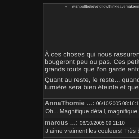
«
wish
pull
believe
follow
think
leave
make
e
À ces choses qui nous rassurent
bougeront peu ou pas. Ces petit
grands touts que l'on garde enf
Quant au reste, le reste... quan
lumière sera bien éteinte et que 
AnnaThomie
...:
06/10/2005 08:16:
Oh... Magnifique détail, magnifiqu
marcus
...:
06/10/2005 09:11:10
J'aime vraiment les couleurs! Très 