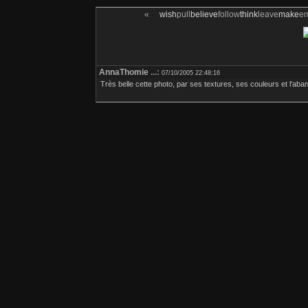
«
wish
pull
believe
follow
think
leave
make
e
AnnaThomie
...:
07/10/2005 22:48:16
Très belle cette photo, par ses textures, ses couleurs et l'aba