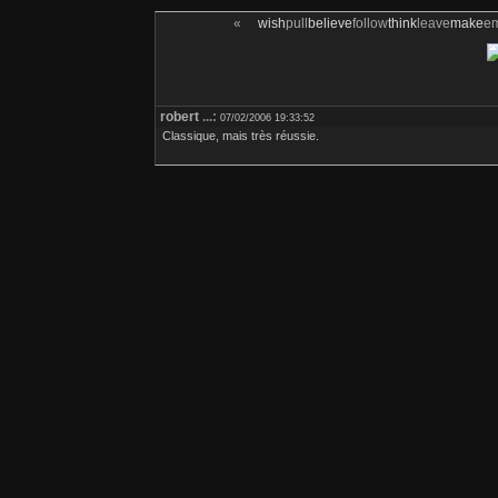
«
wish
pull
believe
follow
think
leave
make
e
robert
...:
07/02/2006 19:33:52
Classique, mais très réussie.