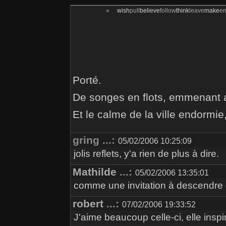
«
wish
pull
believe
follow
think
leave
make
e
Porté.
De songes en flots, emmenant a
Et le calme de la ville endormie,
gring ...:
05/02/2006 10:25:09
jolis reflets, y'a rien de plus à dire.
Mathilde
...:
05/02/2006 13:35:01
comme une invitation à descendre dé
robert
...:
07/02/2006 19:33:52
J'aime beaucoup celle-ci, elle inspi