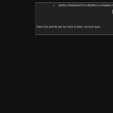
«
wish
pull
believe
follow
think
leave
make
e
Sans les points qui lui vont si bien, encore que...