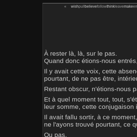
«
wish
pull
believe
follow
think
leave
make
e
À rester là, là, sur le pas.
Quand donc étions-nous entrés,
Il y avait cette voix, cette abse
pourtant, de ne pas être, intérie
Restant obscur, n'étions-nous p
Et à quel moment tout, tout, s'éta
leur somme, cette conjugaison i
Il avait fallu sortir, à ce momen
ne l'ayons trouvé pourtant, ce q
Ou pas.