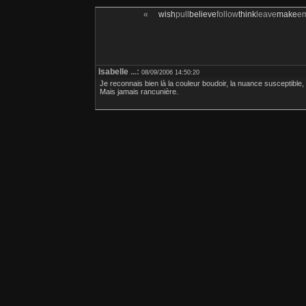
«
wish
pull
believe
follow
think
leave
make
e
Isabelle
...:
08/09/2006 14:50:20
Je reconnais bien là la couleur boudoir, la nuance susceptible, 
Mais jamais rancunière.