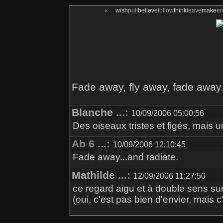
«
wish
pull
believe
follow
think
leave
make
e
Fade away, fly away, fade away.
Blanche
...:
10/09/2006 05:00:56
Des oiseaux tristes et figés, mais 
Ab 6 ...:
10/09/2006 12:10:45
Fade away...and radiate.
Mathilde
...:
12/09/2006 11:27:50
ce regard aigu et à double sens sur 
(oui, c'est pas bien d'envier, mais c