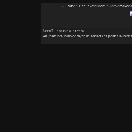
«
wish
pull
believe
follow
think
leave
make
e
AnnaT ...:
08/11/2006 14:42:49
Ah, j'aime beaucoup ce rayon de soleil et ces plantes invisibles