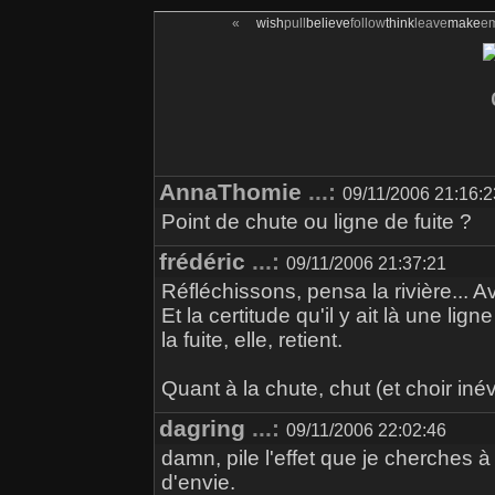
«
wish
pull
believe
follow
think
leave
make
e
AnnaThomie
...:
09/11/2006 21:16:2
Point de chute ou ligne de fuite ?
frédéric
...:
09/11/2006 21:37:21
Réfléchissons, pensa la rivière... A
Et la certitude qu'il y ait là une lig
la fuite, elle, retient.
Quant à la chute, chut (et choir inév
dagring
...:
09/11/2006 22:02:46
damn, pile l'effet que je cherches à
d'envie.