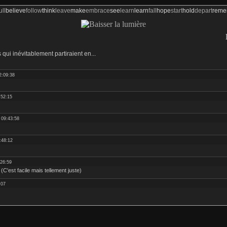
ull
believe
follow
think
leave
make
embrace
see
learn
learn
fall
hope
start
hold
depart
rem
B
s qui inévitablement partiraient en...
2:09:38
:52:15
 09:43:58
:48:12
:26:59
. (C'est facile mais tellement juste)
:07