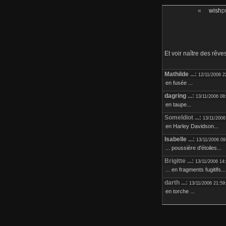
«
wish
p
Et voir naître des rêve
Mathilde
...:
12/11/2006 2
en fusée ...
dagring
...:
13/11/2006 08
en taupe...
SomeIdiot ...:
13/11/2006
en Harley Davidson...
Isabelle
...:
13/11/2006 09
... poussière d'étoiles...
Brigitte ...:
13/11/2006 14
... en fragments fugitifs..
darth ...:
13/11/2006 21:59
en torche ...