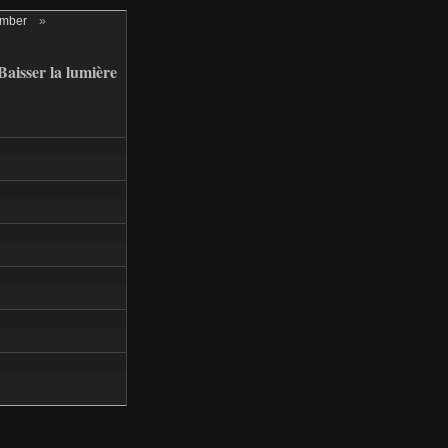
ember
»
aisser la lumière