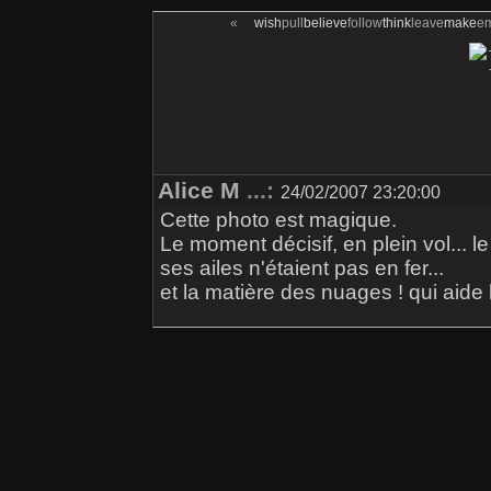
«
wish
pull
believe
follow
think
leave
make
e
Alice M
...:
24/02/2007 23:20:00
Cette photo est magique.
Le moment décisif, en plein vol... 
ses ailes n'étaient pas en fer...
et la matière des nuages ! qui aide 