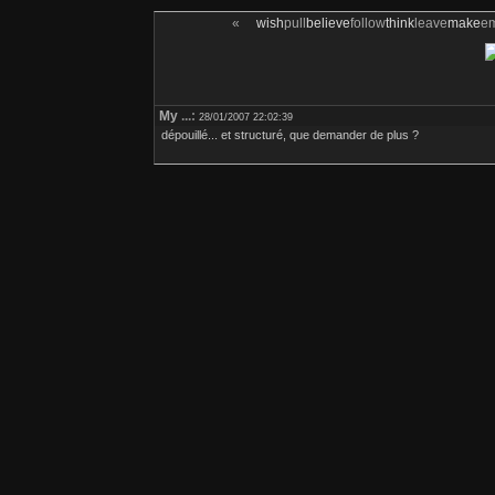
«
wish
pull
believe
follow
think
leave
make
e
My
...:
28/01/2007 22:02:39
dépouillé... et structuré, que demander de plus ?