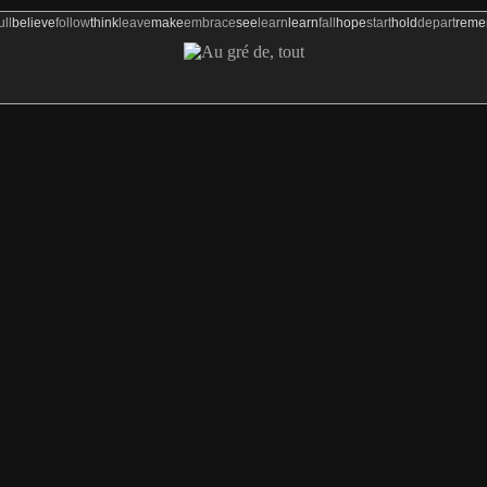
ull
believe
follow
think
leave
make
embrace
see
learn
learn
fall
hope
start
hold
depart
rem