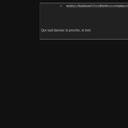
«
wish
pull
believe
follow
think
leave
make
e
Qui sait danser si proche, si loin.