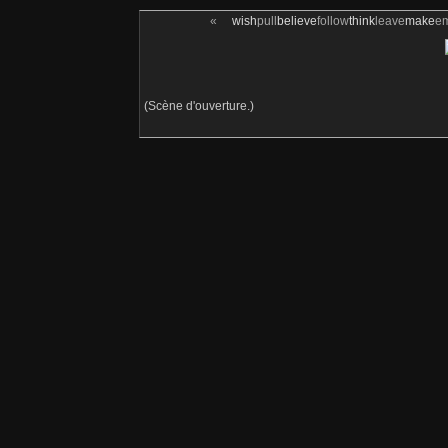
«
wish
pull
believe
follow
think
leave
make
e
(Scène d'ouverture.)