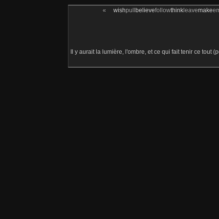
«
wish
pull
believe
follow
think
leave
make
e
Il y aurait la lumière, l'ombre, et ce qui fait tenir ce tout 